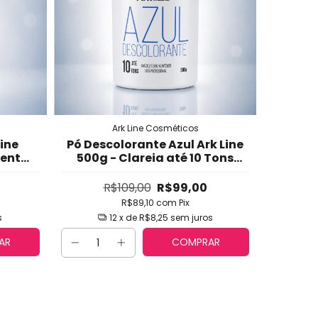
Ark Line Cosméticos
Line
Pó Descolorante Azul Ark Line
mento
500g - Clareia até 10 Tons
la
com Neutralização de
da
Laranja e Clareamento
R$109,00
R$99,00
Seguro
R$89,10
com
Pix
s
12
x de
R$8,25
sem juros
AR
COMPRAR