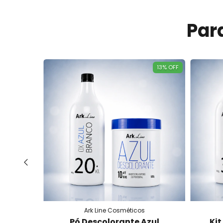
Par
23
%
OFF
13
%
OFF
Ark Line Cosméticos
ação
Pó Descolorante Azul
Kit