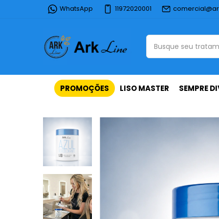
WhatsApp
11972020001
comercial@ar
PROMOÇÕES
LISO MASTER
SEMPRE DI