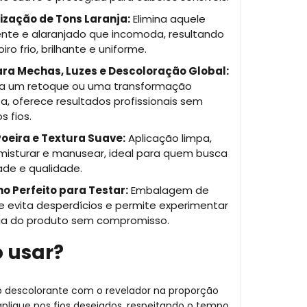
ização de Tons Laranja:
Elimina aquele
nte e alaranjado que incomoda, resultando
iro frio, brilhante e uniforme.
ara Mechas, Luzes e Descoloração Global:
ra um retoque ou uma transformação
, oferece resultados profissionais sem
s fios.
oeira e Textura Suave:
Aplicação limpa,
 misturar e manusear, ideal para quem busca
ade e qualidade.
 Perfeito para Testar:
Embalagem de
e evita desperdícios e permite experimentar
cia do produto sem compromisso.
 usar?
ó descolorante com o revelador na proporção
aplique nos fios desejados, respeitando o tempo