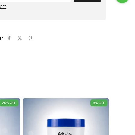
 CEP
ar
25
%
OFF
9
%
OFF