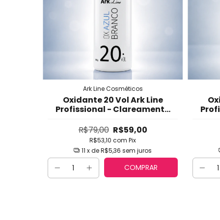
Ark Line Cosméticos
Oxidante 20 Vol Ark Line
Oxi
Profissional - Clareamento
Prof
Suave com Fórmula
Cremosa Estabilizada
C
R$79,00
R$59,00
R$53,10
com
Pix
11
x de
R$5,36
sem juros
COMPRAR