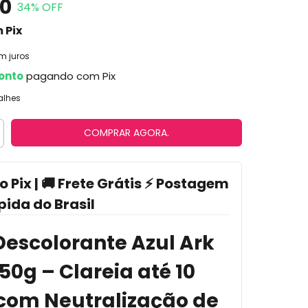
00
34
% OFF
m
Pix
m juros
onto
pagando com Pix
alhes
o Pix | 🚚 Frete Grátis ⚡ Postagem
pida do Brasil
Descolorante Azul Ark
250g – Clareia até 10
com Neutralização de