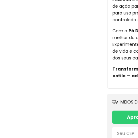
de ação par
para uso pr
controlado
Com o
Pó 
melhor do c
Experimente
de vida e c
dos seus ca
Transforme
estilo — ad
MEIOS D
Apro