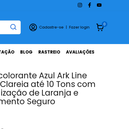
0
Cadastre-se
|
Fazer login
TAÇÃO
BLOG
RASTREIO
AVALIAÇÕES
olorante Azul Ark Line
 Clareia até 10 Tons com
lização de Laranja e
mento Seguro