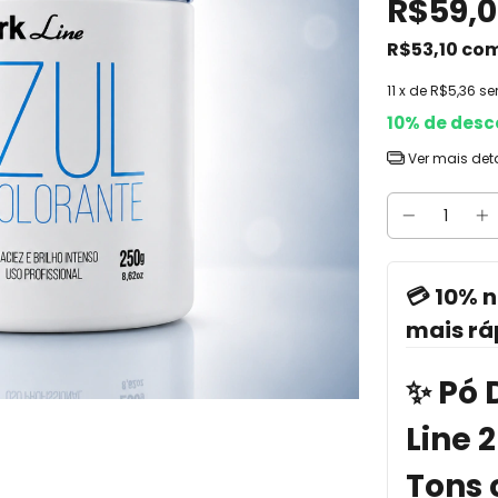
R$59,
R$53,10
co
11
x de
R$5,36
se
10% de desc
Ver mais det
💳 10% n
mais rá
✨ Pó 
Line 
Tons 