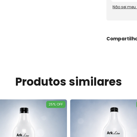
Não sei meu
Compartilh
Produtos similares
25
%
OFF