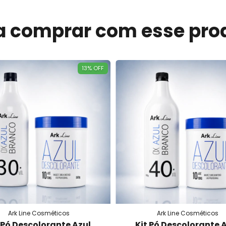
a comprar com esse pro
13
%
OFF
Ark Line Cosméticos
Ark Line Cosméticos
 Pó Descolorante Azul
Kit Pó Descolorante 