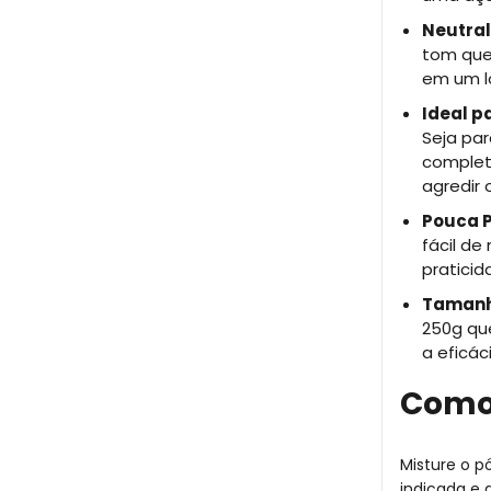
Neutral
tom que
em um lo
Ideal p
Seja pa
completa
agredir o
Pouca P
fácil de
praticid
Tamanho
250g qu
a eficá
Como
Misture o p
indicada e 