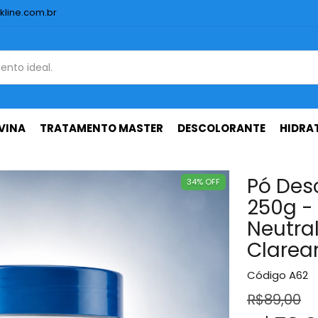
kline.com.br
VINA
TRATAMENTO MASTER
DESCOLORANTE
HIDRA
Pó Desc
34
%
OFF
250g -
Neutra
Clarea
Código
A62
R$89,00