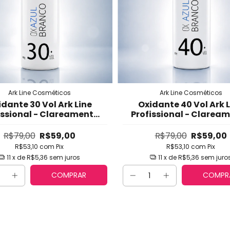
Ark Line Cosméticos
Ark Line Cosméticos
dante 30 Vol Ark Line
Oxidante 40 Vol Ark 
issional - Clareamento
Profissional - Clarea
Médio com Fórmula
Máximo com Fórmu
remosa Estabilizada
Cremosa Estabiliza
R$79,00
R$59,00
R$79,00
R$59,00
R$53,10
com
Pix
R$53,10
com
Pix
11
x de
R$5,36
sem juros
11
x de
R$5,36
sem juro
COMPRAR
COMPR