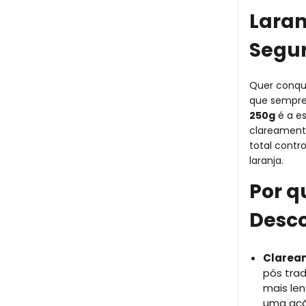
Laran
Segu
Quer conqu
que sempr
250g
é a es
clareamento
total contr
laranja.
Por q
Desco
Claream
pós trad
mais len
uma açã