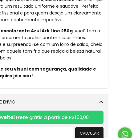
a um resultado uniforme e saudável. Perfeito
ofissional e para quem deseja um clareamento
 com acabamento impecável.
Descolorante Azul Ark Line 250g
, você tem o
lareamento profissional em suas mãos.
 e surpreenda-se com um loiro de salão, cheio
om aquele tom frio que realça a beleza natural
belos!
 seu visual com segurança, qualidade e
quira já o seu!
E ENVIO
Alterar CEP
veite!
Frete grátis a partir de
R$150,00
CALCULAR