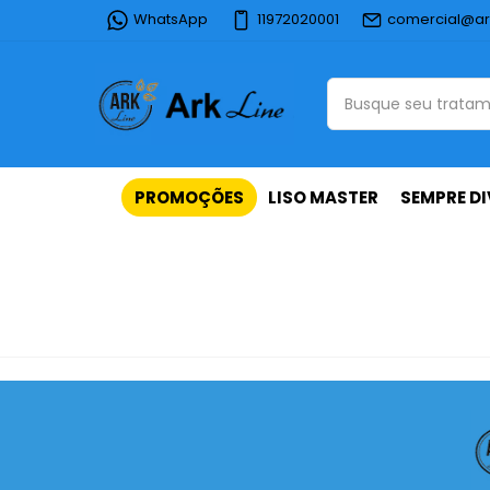
WhatsApp
11972020001
comercial@ar
PROMOÇÕES
LISO MASTER
SEMPRE DI