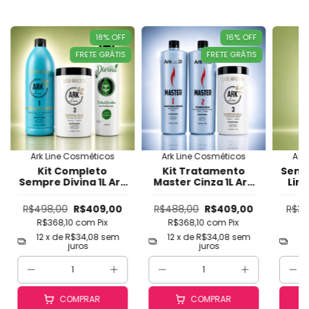
18
%
OFF
16
%
OFF
FRETE GRÁTIS
FRETE GRÁTIS
Ark Line Cosméticos
Ark Line Cosméticos
Ark
Kit Completo
Kit Tratamento
Sempr
Sempre Divina 1L Ark
Master Cinza 1L Ark
Line
Line - Progressiva
Line - Alisamento
O
Orgânica Sem
Profissional para
Fo
R$498,00
R$409,00
R$488,00
R$409,00
R$30
Formol, Liso Natural,
Cabelos Loiros,
Na
R$368,10
com
Pix
R$368,10
com
Pix
R
Brilho Intenso e
Difíceis e
Int
Maciez (Tamanho
Danificados
Sem 
12
x de
R$34,08
sem
12
x de
R$34,08
sem
12
juros
juros
Profissional)
(Tamanho
Profissional)
P
COMPRAR
COMPRAR