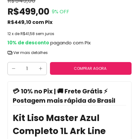
R$549,00
R$499,00
9
% OFF
R$449,10
com
Pix
12
x de
R$41,58
sem juros
10% de desconto
pagando com Pix
Ver mais detalhes
💳 10% no Pix | 🚚 Frete Grátis ⚡
Postagem mais rápida do Brasil
Kit Liso Master Azul
Completo 1L Ark Line