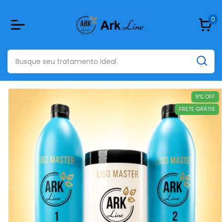
0
9
%
OFF
FRETE GRÁTIS