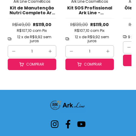
Ark Line Cosméticos
Ark Line Cosméticos
Ark
Kit de Manutenção
Kit SOS Profissional
Óleo
Nutri Completo Ark
Ark Line -
Line - Manutenção
Tratamento de
de Progressiva com
Emergência para
Pro
R$149,00
R$119,00
R$139,00
R$119,00
R$5
Protetor Térmico,
Cabelos
Inte
R$107,10
com
Pix
R$107,10
com
Pix
R
Prolonga Efeito,
Danificados,
Térm
Controla Frizz e
Quebrados,
12
x de
R$9,92
sem
12
x de
R$9,92
sem
9
x 
juros
juros
Brilho (Uso Diário)
Agredidos e Fracos -
Fortalecimento
Rápido em 1-2-3 Apli
COMPRAR
COMPRAR