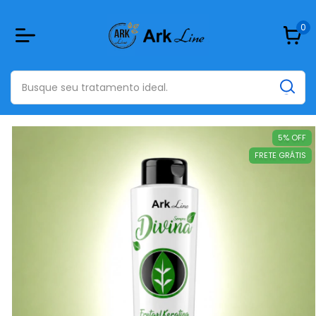
0
5
%
OFF
FRETE GRÁTIS