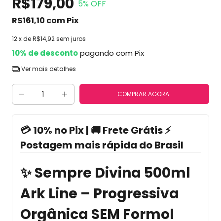
R$179,00
5
% OFF
R$161,10
com
Pix
12
x de
R$14,92
sem juros
10% de desconto
pagando com Pix
Ver mais detalhes
💳 10% no Pix | 🚚 Frete Grátis ⚡
Postagem mais rápida do Brasil
✨ Sempre Divina 500ml
Ark Line – Progressiva
Orgânica SEM Formol