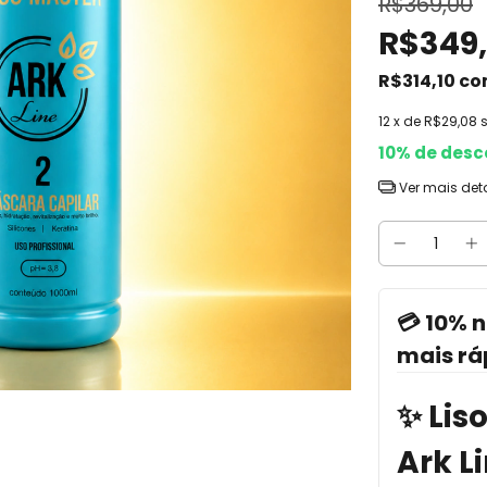
R$369,00
R$349
R$314,10
co
12
x de
R$29,08
10% de desc
Ver mais det
💳 10% n
mais rá
✨ Lis
Ark L