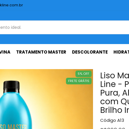
kline.com.br
VINA
TRATAMENTO MASTER
DESCOLORANTE
HIDRA
Liso Ma
5
%
OFF
FRETE GRÁTIS
Line - 
Pura, A
com Qu
Brilho 
Código
A13