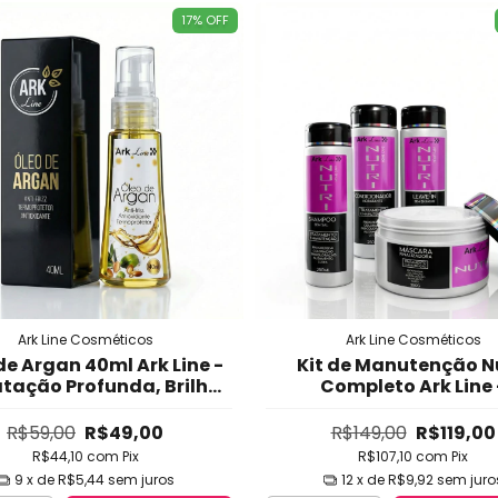
17
%
OFF
Ark Line Cosméticos
Ark Line Cosméticos
de Argan 40ml Ark Line -
Kit de Manutenção N
tação Profunda, Brilho
Completo Ark Line 
nso e Protetor Térmico
Manutenção de Progre
Zero Frizz
com Protetor Térmi
R$59,00
R$49,00
R$149,00
R$119,00
Prolonga Efeito, Cont
R$44,10
com
Pix
R$107,10
com
Pix
Frizz e Brilho (Uso Diá
9
x de
R$5,44
sem juros
12
x de
R$9,92
sem juro