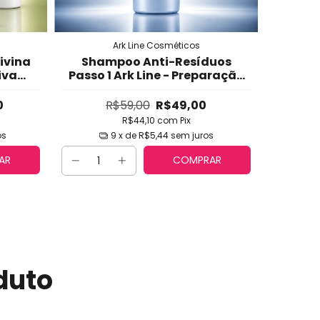
Ark Line Cosméticos
ivina
Shampoo Anti-Resíduos
Más
iva
Passo 1 Ark Line - Preparação
Mast
 Liso
Profissional com
Hid
so e
Aminoácidos Diferenciados
Repar
0
R$59,00
R$49,00
R
o
para Progressiva e
pa
R$44,10
com
Pix
Alisamento
Danif
os
9
x de
R$5,44
sem juros
AR
COMPRAR
duto