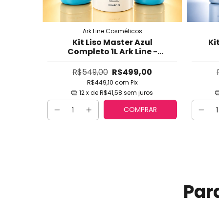
Ark Line Cosméticos
ação
Kit Liso Master Azul
Ki
ine -
Completo 1L Ark Line -
nda,
Alisamento Intenso com
Al
trução
Brilho Espelhado, Toque de
para 
00
R$549,00
R$499,00
os,
Seda e Hidratação Profunda
e D
R$449,10
com
Pix
izados
(Shampoo + Ativo 1L +
ros
12
x de
R$41,58
sem juros
Máscara
RAR
COMPRAR
Par