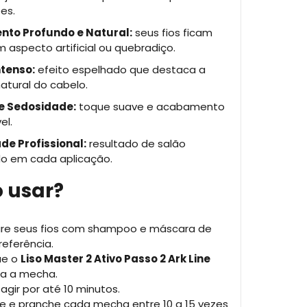
es.
nto Profundo e Natural:
seus fios ficam
em aspecto artificial ou quebradiço.
ntenso:
efeito espelhado que destaca a
atural do cabelo.
e Sedosidade:
toque suave e acabamento
el.
de Profissional:
resultado de salão
do em cada aplicação.
 usar?
re seus fios com shampoo e máscara de
referência.
ue o
Liso Master 2 Ativo Passo 2 Ark Line
a a mecha.
 agir por até 10 minutos.
e e pranche cada mecha entre 10 a 15 vezes