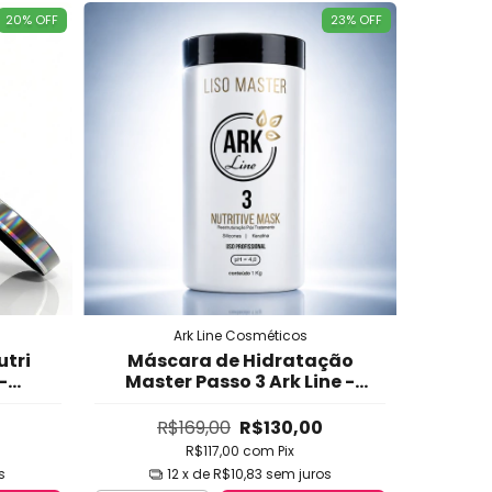
20
%
OFF
23
%
OFF
Ark Line Cosméticos
utri
Máscara de Hidratação
-
Master Passo 3 Ark Line -
ssiva
Hidratação Profunda,
co,
Reparação e Reconstrução
R$169,00
R$130,00
rola
para Cabelos Loiros,
R$117,00
com
Pix
rio)
Danificados e Fragilizados
s
12
x de
R$10,83
sem juros