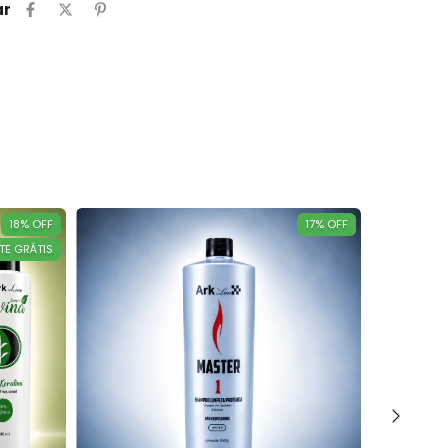
ar
18
%
OFF
17
%
OFF
TE GRÁTIS