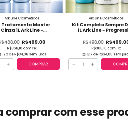
Ark Line Cosméticos
Ark Line Cosméticos
t Tratamento Master
Kit Completo Sempre D
Cinza 1L Ark Line -
1L Ark Line - Progress
isamento Profissional
Orgânica Sem Formol,
Cabelos Loiros, Difíceis
Natural, Brilho Inten
R$488,00
R$409,00
R$498,00
R$409,0
anificados (Tamanho
Maciez (Tamanh
R$368,10
com
Pix
R$368,10
com
Pix
Profissional)
Profissional)
12
x de
R$34,08
sem juros
12
x de
R$34,08
sem jur
COMPRAR
COMPR
a comprar com esse pro