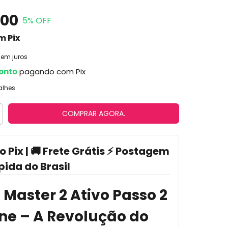
,00
5
% OFF
m
Pix
sem juros
onto
pagando com Pix
alhes
o Pix | 🚚 Frete Grátis ⚡ Postagem
pida do Brasil
o Master 2 Ativo Passo 2
ine – A Revolução do