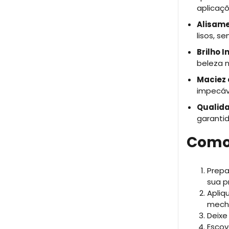
aplicaçõ
Alisame
lisos, s
Brilho I
beleza n
Maciez 
impecáv
Qualida
garanti
Como
Prepa
sua p
Apliq
mech
Deixe
Escov