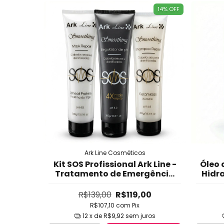
14
%
OFF
Ark Line Cosméticos
Kit SOS Profissional Ark Line -
Óleo 
Tratamento de Emergência
Hidra
para Cabelos Danificados,
Inte
Quebrados, Agredidos e
R$139,00
R$119,00
Fracos - Fortalecimento
R$107,10
com
Pix
Rápido em 1-2-3 Apli
12
x de
R$9,92
sem juros