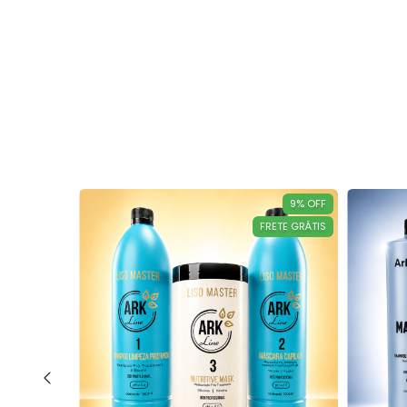
23
%
OFF
9
%
OFF
FRETE GRÁTIS