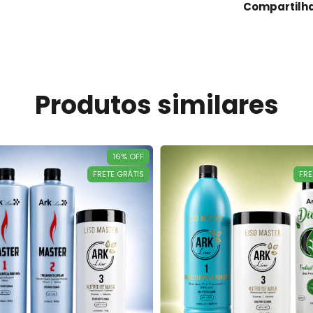
Compartilh
Produtos similares
16
%
OFF
FRETE GRÁTIS
FRE