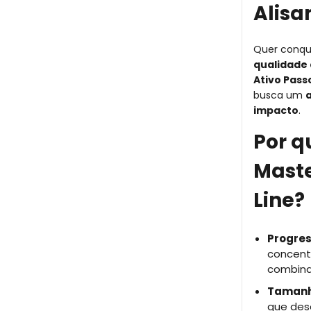
Alisa
Quer conqu
qualidade 
Ativo Passo
busca um
a
impacto
.
Por q
Maste
Line?
Progres
concentr
combina
Tamanho
que des