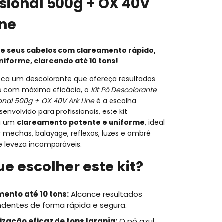
ssional 500g + OX 40V
ine
e seus cabelos com clareamento rápido,
niforme, clareando até 10 tons!
sca um descolorante que ofereça resultados
is com máxima eficácia, o
Kit Pó Descolorante
ional 500g + OX 40V Ark Line
é a escolha
senvolvido para profissionais, este kit
na um
clareamento potente e uniforme
, ideal
r mechas, balayage, reflexos, luzes e ombré
e leveza incomparáveis.
ue escolher este kit?
ento até 10 tons:
Alcance resultados
ndentes de forma rápida e segura.
ização eficaz de tons laranja:
O pó azul