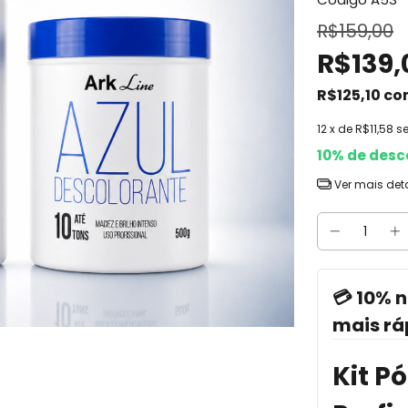
R$159,00
R$139,
R$125,10
co
12
x de
R$11,58
s
10% de desc
Ver mais det
💳 10% n
mais rá
Kit P