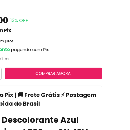
00
13
% OFF
m
Pix
em juros
onto
pagando com Pix
alhes
o Pix | 🚚 Frete Grátis ⚡ Postagem
pida do Brasil
ó Descolorante Azul