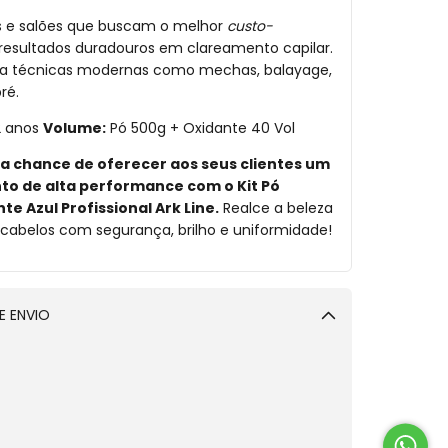
is e salões que buscam o melhor
custo-
resultados duradouros em clareamento capilar.
ara técnicas modernas como mechas, balayage,
ré.
 anos
Volume:
Pó 500g + Oxidante 40 Vol
a chance de oferecer aos seus clientes um
o de alta performance com o Kit Pó
te Azul Profissional Ark Line.
Realce a beleza
 cabelos com segurança, brilho e uniformidade!
E ENVIO
Alterar CEP
veite!
R$150,00
one este produto e
tenha frete grátis!