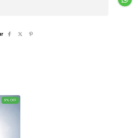
CALCULAR
ar
9
%
OFF