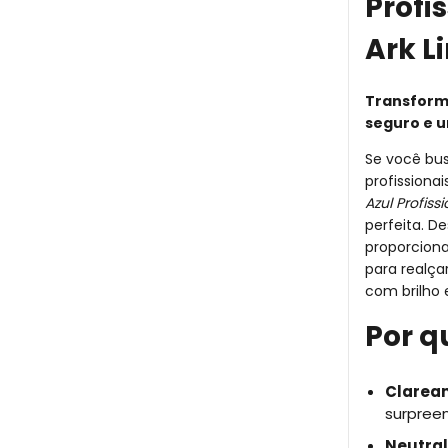
Profi
Ark L
Transform
seguro e u
Se você bu
profissiona
Azul Profiss
perfeita. De
proporcio
para realça
com brilho 
Por q
Claream
surpree
Neutral