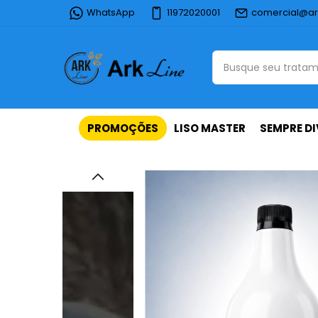
WhatsApp
11972020001
comercial@ar
PROMOÇÕES
LISO MASTER
SEMPRE DI