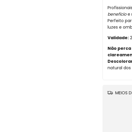
Profissiona
benefício
e 
Perfeito p
luzes e omb
Validade:
2
Não perca 
clareament
Descoloran
natural dos
MEIOS D
Apro
Adici