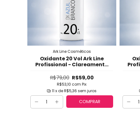
Ark Line Cosméticos
Oxidante 20 Vol Ark Line
Oxi
Profissional - Clareamento
Prof
Suave com Fórmula
Cremosa Estabilizada
C
R$79,00
R$59,00
R$53,10
com
Pix
11
x de
R$5,36
sem juros
COMPRAR