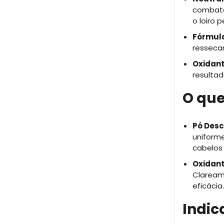
combate
o loiro p
Fórmula
resseca
Oxidant
resulta
O que
Pó Desc
uniforme
cabelos l
Oxidant
Claream
eficácia.
Indic