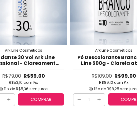
Ark Line Cosméticos
Ark Line Cosméticos
dante 30 Vol Ark Line
Pó Descolorante Branc
issional - Clareamento
Line 500g - Clareia at
Médio com Fórmula
Tons com Clareame
remosa Estabilizada
Rápido, Uniforme e A
R$79,00
R$59,00
R$109,00
R$99,00
Performance
R$53,10
com
Pix
R$89,10
com
Pix
11
x de
R$5,36
sem juros
12
x de
R$8,25
sem juro
COMPRAR
COMPR