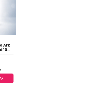
o Ark
é 10
nto
lta
s
AR