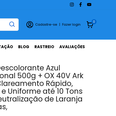
0
Cadastre-se
|
Fazer login
TAÇÃO
BLOG
RASTREIO
AVALIAÇÕES
Descolorante Azul
ional 500g + OX 40V Ark
 Clareamento Rápido,
 e Uniforme até 10 Tons
utralização de Laranja
s,