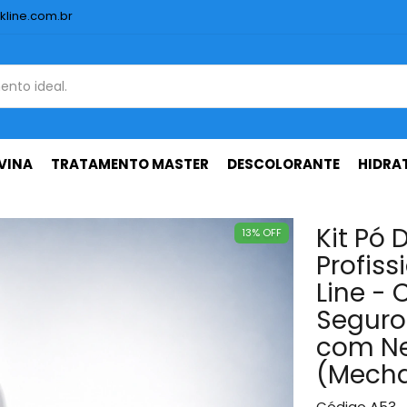
kline.com.br
VINA
TRATAMENTO MASTER
DESCOLORANTE
HIDRA
Kit Pó 
13
%
OFF
Profiss
Line -
Seguro
com Ne
(Mecha
Código
A53