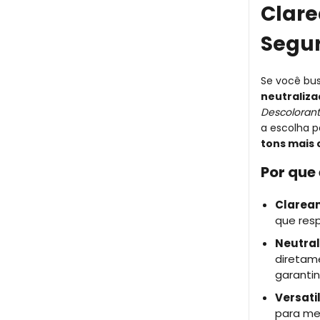
Clare
Segu
Se você bu
neutraliza
Descolorant
a escolha p
tons mais 
Por que 
Claream
que resp
Neutral
diretam
garantin
Versati
para mec