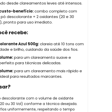
do desde clareamentos leves até intensos.
custo-benefício:
combo completo com
pó descolorante + 2 oxidantes (20 e 30
, pronto para uso imediato.
ocê recebe:
olorante Azul 500g:
clareia até 10 tons com
dade e brilho, cuidando da saúde dos fios.
olume:
para um clareamento suave e
perfeito para técnicas delicadas.
olume:
para um clareamento mais rápido e
 ideal para resultados marcantes.
sar?
ó descolorante com o volume de oxidante
0 ou 30 Vol) conforme a técnica desejada.
 fios uniformemente, respeitando o tempo