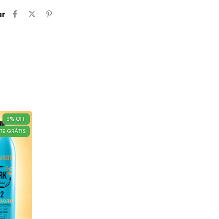
ar
9
%
OFF
TE GRÁTIS