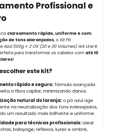
amento Profissional e
ro
sca
clareamento rápido, uniforme e com
ção de tons alaranjados
, o
Kit Pó
e Azul 500g + 2 OX (20 e 30 Volumes) Ark Line
é
erfeita para transformar os cabelos com
até 10
claros
!
escolher este kit?
ento rápido e seguro:
fórmula avançada
eita a fibra capilar, minimizando danos.
ização natural do laranja:
o pó azul age
ente na neutralização dos tons indesejados,
do um resultado mais brilhante e uniforme.
lidade para técnicas profissionais:
ideal
has, balayage, reflexos, luzes e ombré,