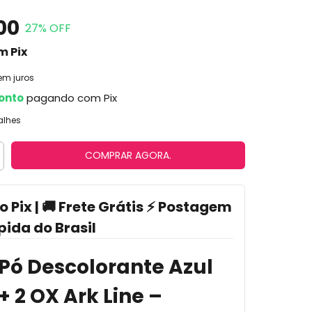
00
27
% OFF
m
Pix
em juros
onto
pagando com Pix
alhes
o Pix | 🚚 Frete Grátis ⚡ Postagem
pida do Brasil
t Pó Descolorante Azul
+ 2 OX Ark Line –