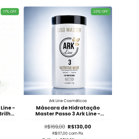
17
%
OFF
23
%
OFF
Ark Line Cosméticos
Line -
Máscara de Hidratação
rilho
Master Passo 3 Ark Line -
rmico
Hidratação Profunda,
Reparação e Reconstrução
R$169,00
R$130,00
para Cabelos Loiros,
R$117,00
com
Pix
Danificados e Fragilizados