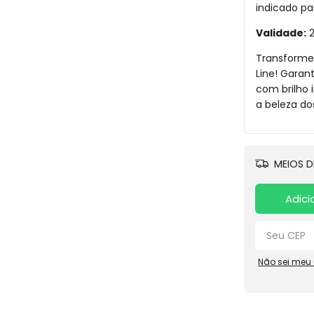
indicado pa
Validade:
2
Transforme 
Line! Garant
com brilho 
a beleza do
MEIOS D
Adici
Não sei meu