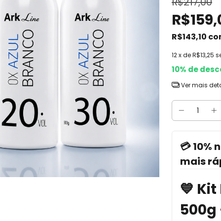
R$217,00
R$159,
R$143,10
co
12
x de
R$13,25
s
10% de desc
Ver mais det
💳 10% n
mais rá
💙 Ki
500g 