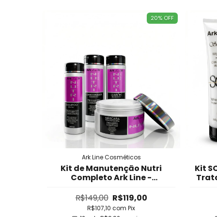
20
%
OFF
Ark Line Cosméticos
Kit de Manutenção Nutri
Kit S
Completo Ark Line -
Trat
Manutenção de Progressiva
para
com Protetor Térmico,
Qu
R$149,00
R$119,00
Prolonga Efeito, Controla
Fra
R$107,10
com
Pix
Frizz e Brilho (Uso Diário)
R