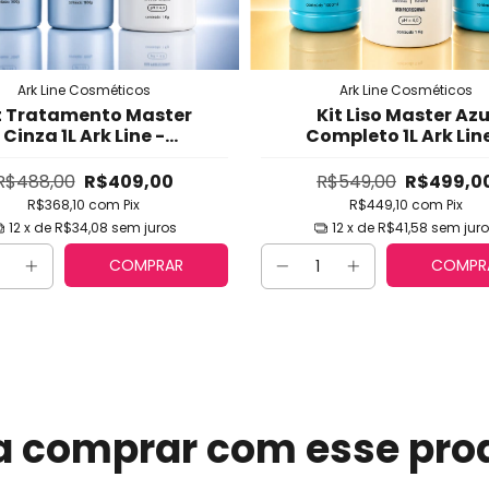
Ark Line Cosméticos
Ark Line Cosméticos
t Tratamento Master
Kit Liso Master Azu
Cinza 1L Ark Line -
Completo 1L Ark Line
isamento Profissional
Alisamento Intenso 
Cabelos Loiros, Difíceis
Brilho Espelhado, Toq
R$488,00
R$409,00
R$549,00
R$499,0
anificados (Tamanho
Seda e Hidratação Pro
R$368,10
com
Pix
R$449,10
com
Pix
Profissional)
(Shampoo + Ativo 1L
12
x de
R$34,08
sem juros
12
x de
R$41,58
sem jur
Máscara
COMPRAR
COMPR
a comprar com esse pro