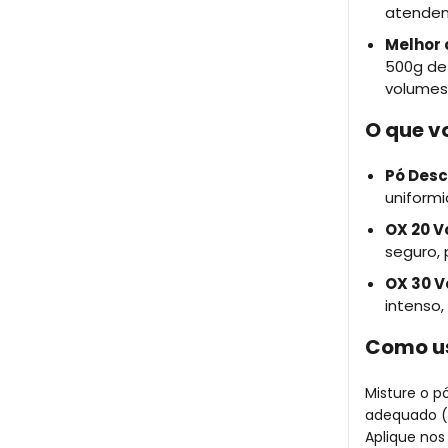
atenden
Melhor 
500g de 
volumes)
O que v
Pó Desc
uniformi
OX 20 V
seguro, 
OX 30 V
intenso,
Como u
Misture o p
adequado (2
Aplique nos