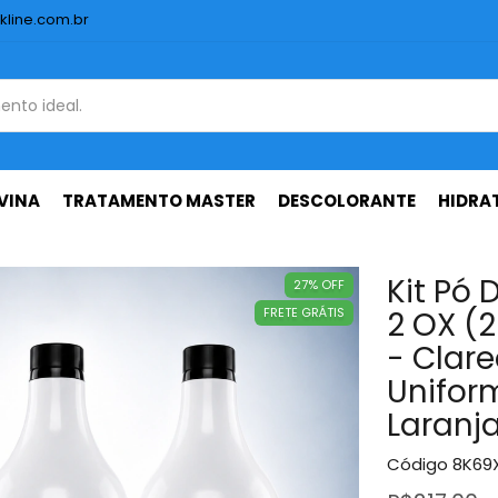
kline.com.br
VINA
TRATAMENTO MASTER
DESCOLORANTE
HIDRA
Kit Pó 
27
%
OFF
FRETE GRÁTIS
2 OX (2
- Clar
Unifor
Laranj
Código
8K69