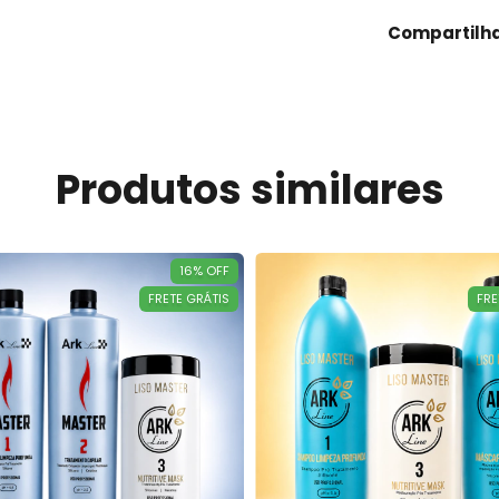
Compartilh
Produtos similares
16
%
OFF
FRETE GRÁTIS
FRE