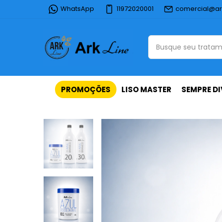
WhatsApp
11972020001
comercial@ar
PROMOÇÕES
LISO MASTER
SEMPRE DI