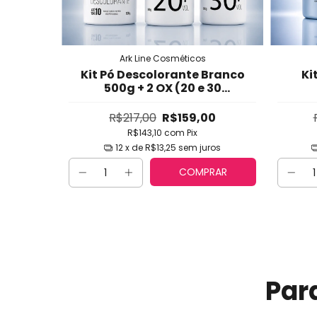
Ark Line Cosméticos
Kit Pó Descolorante Branco
Ki
500g + 2 OX (20 e 30
Volumes) Ark Line -
Al
Clareamento Rápido,
para 
R$217,00
R$159,00
Seguro, Uniforme e Versátil
e D
R$143,10
com
Pix
até 10 Tons (Mechas,
12
x de
R$13,25
sem juros
Balayage, Ref
COMPRAR
Par