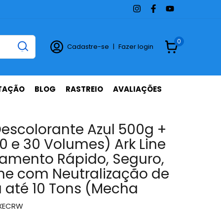
0
Cadastre-se
|
Fazer login
TAÇÃO
BLOG
RASTREIO
AVALIAÇÕES
Descolorante Azul 500g +
0 e 30 Volumes) Ark Line
eamento Rápido, Seguro,
me com Neutralização de
a até 10 Tons (Mecha
XECRW