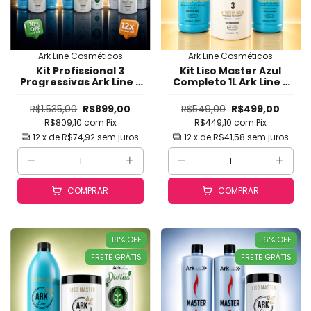
Ark Line Cosméticos
Ark Line Cosméticos
Kit Profissional 3
Kit Liso Master Azul
Progressivas Ark Line -
Completo 1L Ark Line -
Liso Master + Sempre
Alisamento Intenso
Divina + Tratamento
com Brilho Espelhado,
R$1.535,00
R$899,00
R$549,00
R$499,00
Master - Alisamento
Toque de Seda e
R$809,10
com
Pix
R$449,10
com
Pix
Completo
Hidratação Profunda
(Shampoo + Ativo 1L +
12
x de
R$74,92
sem juros
12
x de
R$41,58
sem juros
Máscara
COMPRAR
COMPRAR
18
%
OFF
16
%
OFF
FRETE GRÁTIS
FRETE GRÁTIS