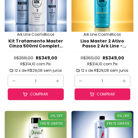
Ark Line Cosméticos
Ark Line Cosméticos
Kit Tratamento Master
Liso Master 2 Ativo
Cinza 500ml Completo
Passo 2 Ark Line -
Ark Line - Shampoo +
Progressiva
Ativo + Máscara -
Diferenciada Pura,
R$368,00
R$349,00
R$369,00
R$349,00
Progressiva
Alisamento
R$314,10
com
Pix
R$314,10
com
Pix
Diferenciada para
Profissional com
Cabelos Difíceis e
Qualidade,
12
x de
R$29,08
sem juros
12
x de
R$29,08
sem juros
Loiros
Naturalidade e Brilho
Intenso
COMPRAR
COMPRAR
3
%
OFF
9
%
OFF
FRETE GRÁTIS
FRETE GRÁTIS