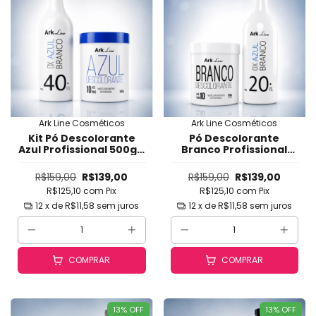
Ark Line Cosméticos
Ark Line Cosméticos
Kit Pó Descolorante
Pó Descolorante
Azul Profissional 500g +
Branco Profissional
OX 40V Ark Line -
500g + OX 20V Ark Line
Clareamento Rápido,
- Clareamento Seguro,
R$159,00
R$139,00
R$159,00
R$139,00
Seguro e Uniforme até
Rápido e Uniforme até
R$125,10
com
Pix
R$125,10
com
Pix
10 Tons com
10 Tons (Mechas,
Neutralização de
Balayage, Reflexos,
12
x de
R$11,58
sem juros
12
x de
R$11,58
sem juros
Laranja (Mechas,
Luzes, Omb
COMPRAR
COMPRAR
13
%
OFF
13
%
OFF