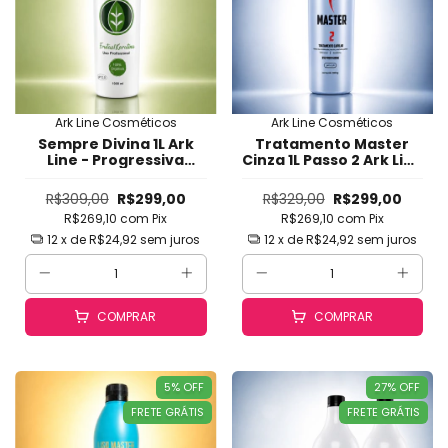
Ark Line Cosméticos
Ark Line Cosméticos
Sempre Divina 1L Ark
Tratamento Master
Line - Progressiva
Cinza 1L Passo 2 Ark Line
Orgânica SEM Formol
- Progressiva
com Liso Natural, Brilho
Diferenciada para
R$309,00
R$299,00
R$329,00
R$299,00
Intenso, Maciez e Sem
Cabelos Difíceis e
R$269,10
com
Pix
R$269,10
com
Pix
Cheiro (Passo 2 -
Loiros - Tamanho
Tamanho Profissional)
Profissional
12
x de
R$24,92
sem juros
12
x de
R$24,92
sem juros
COMPRAR
COMPRAR
5
%
OFF
27
%
OFF
FRETE GRÁTIS
FRETE GRÁTIS