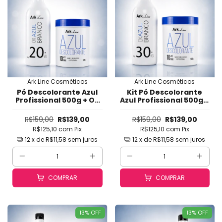
Ark Line Cosméticos
Ark Line Cosméticos
Pó Descolorante Azul
Kit Pó Descolorante
Profissional 500g + OX
Azul Profissional 500g +
20V Ark Line -
OX 30V Ark Line -
Clareamento Seguro,
Clareamento Rápido,
R$159,00
R$139,00
R$159,00
R$139,00
Rápido e Uniforme até
Seguro e Uniforme até
R$125,10
com
Pix
R$125,10
com
Pix
10 Tons com
10 Tons com
Neutralização de
Neutralização de
12
x de
R$11,58
sem juros
12
x de
R$11,58
sem juros
Laranja (Mechas, Bal
Laranja (Mechas,
COMPRAR
COMPRAR
13
%
OFF
13
%
OFF