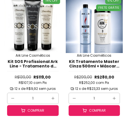
14
%
OFF
6
%
OFF
FRETE GRÁTIS
Ark Line Cosméticos
Ark Line Cosméticos
Kit SOS Profissional Ark
Kit Tratamento Master
Line - Tratamento de
Cinza 500ml + Máscara
Emergência para
1kg Ark Line -
Cabelos Danificados,
Alisamento
R$139,00
R$119,00
R$299,00
R$280,00
Quebrados, Agredidos
Diferenciado para
R$107,10
com
Pix
R$252,00
com
Pix
e Fracos -
Cabelos Loiros, Difíceis,
Fortalecimento Rápido
Ressecados e
12
x de
R$9,92
sem juros
12
x de
R$23,33
sem juros
em 1-2-3 Apli
Danificados
COMPRAR
COMPRAR