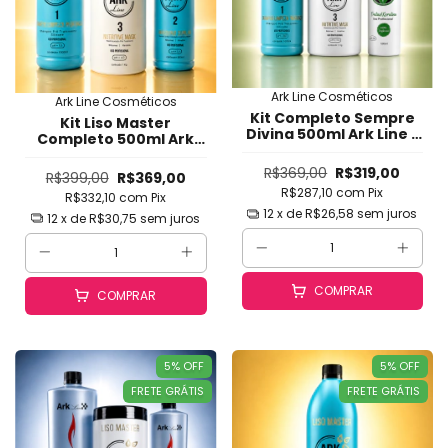
Ark Line Cosméticos
Ark Line Cosméticos
Kit Completo Sempre
Kit Liso Master
Divina 500ml Ark Line -
Completo 500ml Ark
Progressiva Orgânica
Line - Alisamento
Sem Formol, Liso
Intenso com Brilho
R$369,00
R$319,00
R$399,00
R$369,00
Natural, Brilho Intenso
Espelhado, Toque de
R$287,10
com
Pix
e Maciez
R$332,10
com
Pix
Seda e Hidratação
12
x de
R$26,58
sem juros
Profunda (Shampoo +
12
x de
R$30,75
sem juros
Ativo + Máscara)
COMPRAR
COMPRAR
5
%
OFF
5
%
OFF
FRETE GRÁTIS
FRETE GRÁTIS