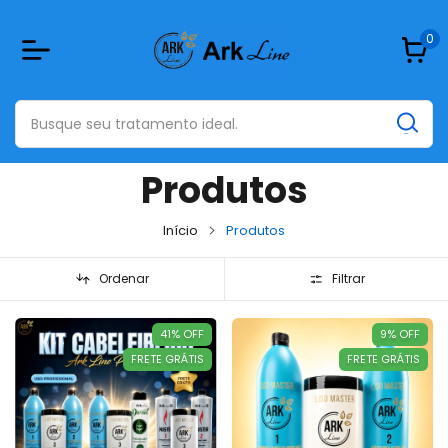
0
Produtos
Início
Produtos
Ordenar
Filtrar
41
%
OFF
9
%
OFF
FRETE GRÁTIS
FRETE GRÁTIS