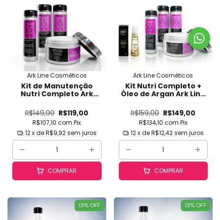
Ark Line Cosméticos
Ark Line Cosméticos
Kit de Manutenção
Kit Nutri Completo +
Nutri Completo Ark
Óleo de Argan Ark Line
Line - Manutenção de
- Manutenção de
Progressiva com
Progressiva com
R$149,00
R$119,00
R$159,00
R$149,00
Protetor Térmico,
Protetor Térmico,
R$107,10
com
Pix
R$134,10
com
Pix
Prolonga Efeito,
Prolonga Efeito,
Controla Frizz e Brilho
Controla Frizz e Brilho
12
x de
R$9,92
sem juros
12
x de
R$12,42
sem juros
(Uso Diário)
(Uso Diário)
COMPRAR
COMPRAR
13
%
OFF
13
%
OFF