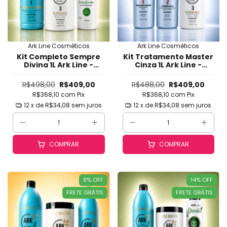
Ark Line Cosméticos
Ark Line Cosméticos
Kit Completo Sempre
Kit Tratamento Master
Divina 1L Ark Line -
Cinza 1L Ark Line -
Progressiva Orgânica
Alisamento
Sem Formol, Liso
Profissional para
R$498,00
R$409,00
R$488,00
R$409,00
Natural, Brilho Intenso
Cabelos Loiros, Difíceis
R$368,10
com
Pix
R$368,10
com
Pix
e Maciez (Tamanho
e Danificados
Profissional)
(Tamanho
12
x de
R$34,08
sem juros
12
x de
R$34,08
sem juros
Profissional)
COMPRAR
COMPRAR
8
%
OFF
14
%
OFF
FRETE GRÁTIS
FRETE GRÁTIS