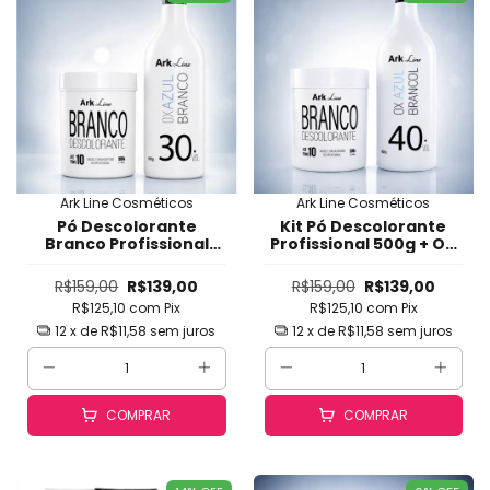
Ark Line Cosméticos
Ark Line Cosméticos
Pó Descolorante
Kit Pó Descolorante
Branco Profissional
Profissional 500g + OX
500g + OX 30V Ark Line
40V Ark Line -
- Clareamento Rápido,
Clareamento Rápido,
R$159,00
R$139,00
R$159,00
R$139,00
Seguro e Uniforme até
Seguro e Uniforme até
R$125,10
com
Pix
R$125,10
com
Pix
10 Tons (Mechas,
10 Tons (Mechas,
Balayage, Reflexos,
Balayage, Reflexos,
12
x de
R$11,58
sem juros
12
x de
R$11,58
sem juros
Luzes, Omb
Luzes, Ombré)
COMPRAR
COMPRAR