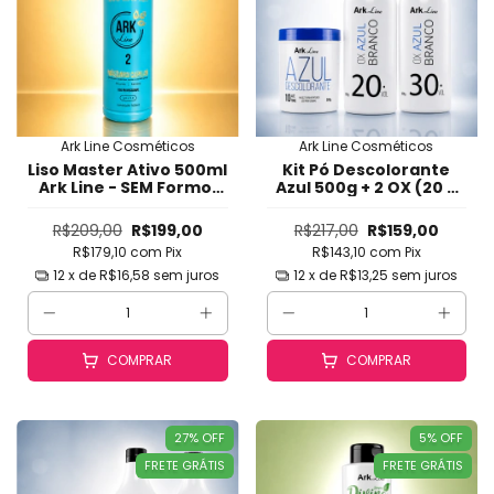
Ark Line Cosméticos
Ark Line Cosméticos
Liso Master Ativo 500ml
Kit Pó Descolorante
Ark Line - SEM Formol
Azul 500g + 2 OX (20 e
com Liso Duradouro,
30 Volumes) Ark Line -
Brilho Espelhado,
Clareamento Rápido,
R$209,00
R$199,00
R$217,00
R$159,00
Toque Sedoso e
Seguro, Uniforme com
R$179,10
com
Pix
R$143,10
com
Pix
Reestruturação
Neutralização de
Profunda (Passo 2)
Laranja até 10 Tons
12
x de
R$16,58
sem juros
12
x de
R$13,25
sem juros
(Mecha
COMPRAR
COMPRAR
27
%
OFF
5
%
OFF
FRETE GRÁTIS
FRETE GRÁTIS