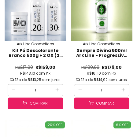
Ark Line Cosméticos
Ark Line Cosméticos
Kit Pó Descolorante
Sempre Divina 500ml
Branco 500g + 2 OX (20
Ark Line - Progressiva
e 30 Volumes) Ark Line
Orgânica SEM Formol
- Clareamento Rápido,
com Liso Natural, Brilho
R$217,00
R$159,00
R$189,00
R$179,00
Seguro, Uniforme e
Intenso, Maciez e Sem
R$143,10
com
Pix
R$161,10
com
Pix
Versátil até 10 Tons
Cheiro (Passo 2)
(Mechas, Balayage, Ref
12
x de
R$13,25
sem juros
12
x de
R$14,92
sem juros
COMPRAR
COMPRAR
20
%
OFF
6
%
OFF